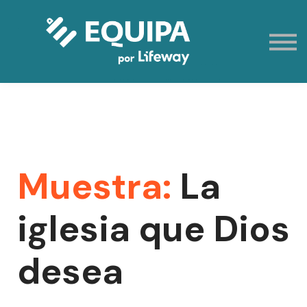
Eventos
Contacto
Mi cuenta
Registración
Muestra:
La
iglesia que Dios
desea